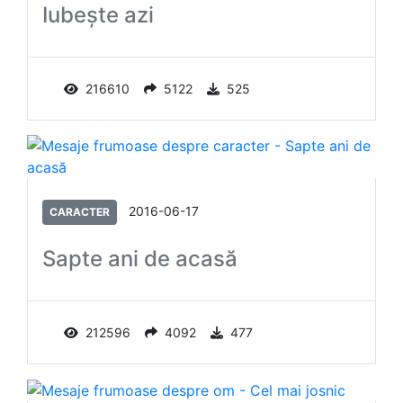
Iubeşte azi
216610
5122
525
2016-06-17
CARACTER
Sapte ani de acasă
212596
4092
477