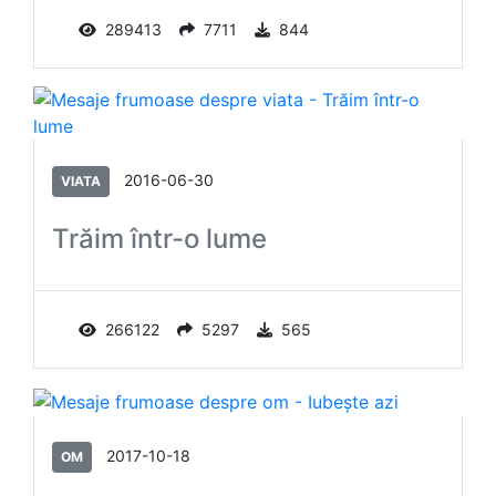
289413
7711
844
2016-06-30
VIATA
Trăim într-o lume
266122
5297
565
2017-10-18
OM