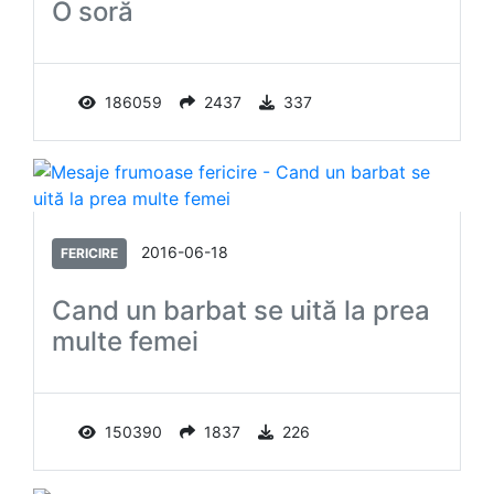
O soră
186059
2437
337
2016-06-18
FERICIRE
Cand un barbat se uită la prea
multe femei
150390
1837
226