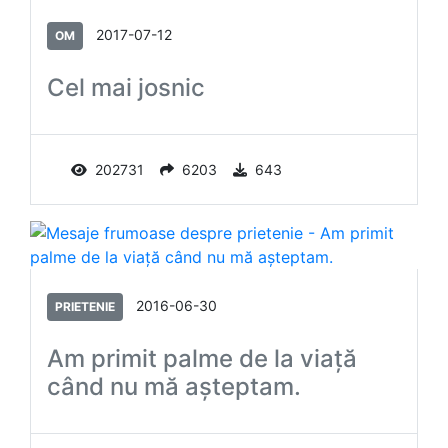
2017-07-12
OM
Cel mai josnic
202731
6203
643
2016-06-30
PRIETENIE
Am primit palme de la viaţă
când nu mă aşteptam.