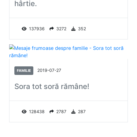
hârtie.
137936
3272
352
2019-07-27
FAMILIE
Sora tot soră rămâne!
128438
2787
287